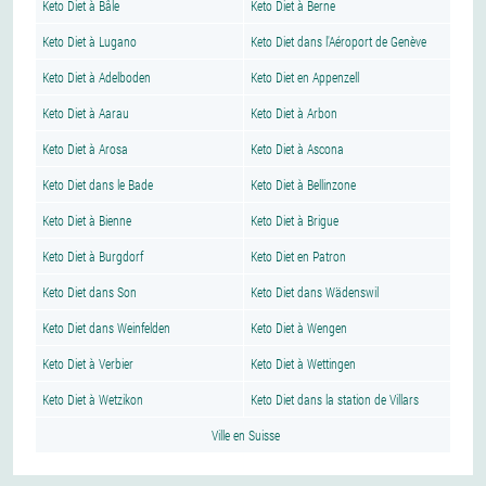
Keto Diet à Bâle
Keto Diet à Berne
Keto Diet à Lugano
Keto Diet dans l'Aéroport de Genève
Keto Diet à Adelboden
Keto Diet en Appenzell
Keto Diet à Aarau
Keto Diet à Arbon
Keto Diet à Arosa
Keto Diet à Ascona
Keto Diet dans le Bade
Keto Diet à Bellinzone
Keto Diet à Bienne
Keto Diet à Brigue
Keto Diet à Burgdorf
Keto Diet en Patron
Keto Diet dans Son
Keto Diet dans Wädenswil
Keto Diet dans Weinfelden
Keto Diet à Wengen
Keto Diet à Verbier
Keto Diet à Wettingen
Keto Diet à Wetzikon
Keto Diet dans la station de Villars
Ville en Suisse